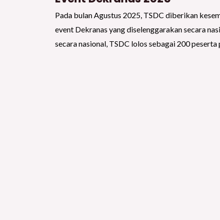
Pada bulan Agustus 2025, TSDC diberikan kesem
event Dekranas yang diselenggarakan secara nasi
secara nasional, TSDC lolos sebagai 200 peserta p
Pesta Kesenian Bali 2025
Pada bulan Juni hingga Juli 2025, TSDC ikut ser
Kesenian Bali yang berlangsung selama 1 Bulan. Te
event kesenian Bali terbesar yang di selenggarak
Denpasar, Bali.