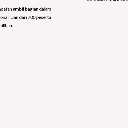
patan ambil bagian dalam
onal. Dan dari 700 peserta
ilihan.
ta dalam stand pameran Pesta
ntunya ini adalah salah satu
an di gedung Art Center,