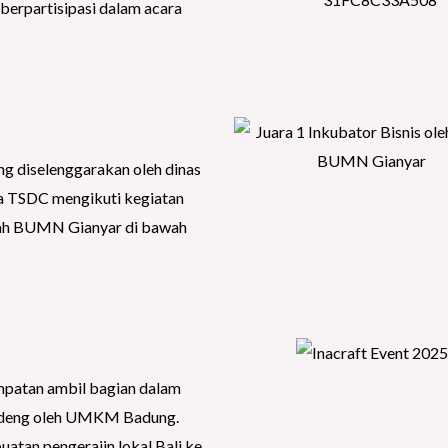
 berpartisipasi dalam acara
ang diselenggarakan oleh dinas
a TSDC mengikuti kegiatan
umah BUMN Gianyar di bawah
mpatan ambil bagian dalam
gandeng oleh UMKM Badung.
atan pengerajin lokal Bali ke